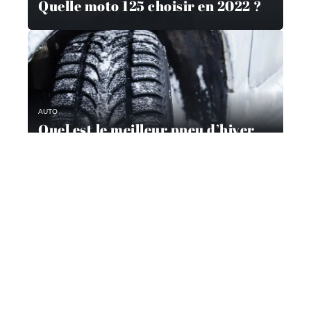
Quelle moto 125 choisir en 2022 ?
AUTO
Quel est le meilleur pneu d’hiver
pour 2021 ?
Contact
Mentions Légales
Sitemap
© 2025 | actumecanique.fr