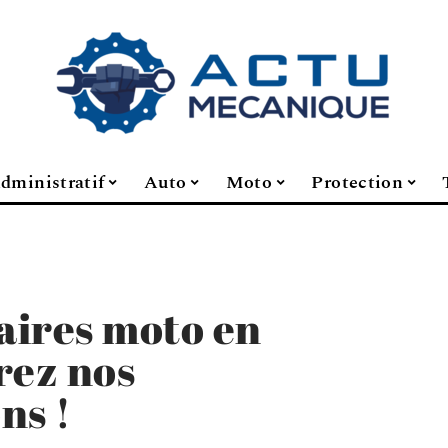
dministratif
Auto
Moto
Protection
raires moto en
rez nos
ns !